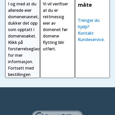
I og med at du
Vi vil verifiser
måte
allerede eier
at du er
domenenavnet,
rettmessig
Trenger du
dukker det opp
eier av
hjelp?
som opptatt i
domenet før
Kontakt
domenesøket.
domene
Kundeservice.
Klikk på
flytting blir
forstørrelseglasset
utført.
for mer
informasjon.
Fortsett med
bestillingen